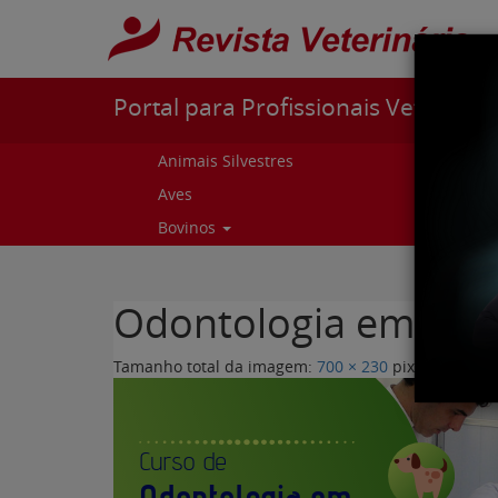
Pular para o conteúdo
Portal para Profissionais Veterinári
Animais Silvestres
Capr
Aves
Cur
Bovinos
Curs
Odontologia em Peq
Tamanho total da imagem:
700
×
230
pixels