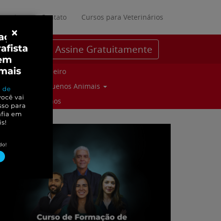
ratuitos
Contato
Cursos para Veterinários
×
Assine Gratuitamente
Parceiro
Pequenos Animais
Suinos