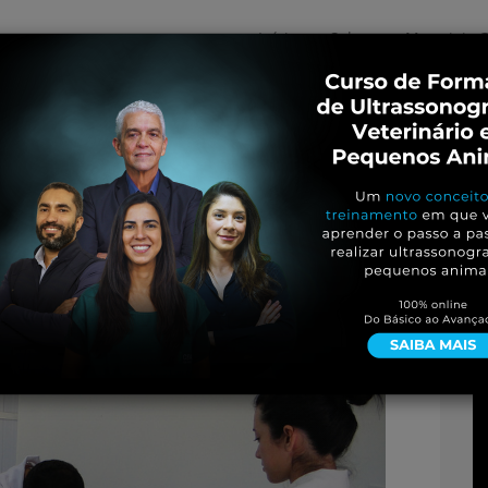
Início
Sobre
Materiais G
os
inos e ovinos
Entrevistas
iosidades
Equinos
os e Eventos
Genética e Tecnologia
uenos Animais (1)