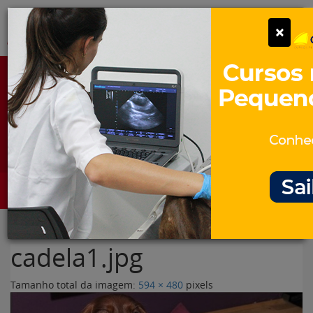
Pular
Alter
×
para
o
conteúdo
Portal para Profissionais Veterinários
Assine Gratuitamente
Categorias
Alter
cadela1.jpg
Tamanho total da imagem:
594
×
480
pixels