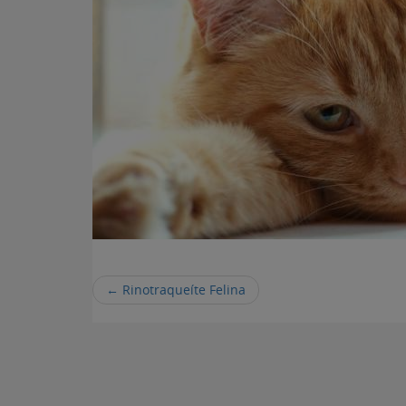
←
Rinotraqueíte Felina