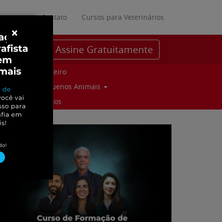
ratuitos
Contato
Cursos para Veterinários
×
Assine Gratuitamente
Parceiro
Pequenos Animais
Suinos