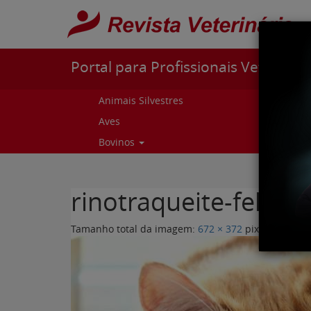
Pular para o conteúdo
Portal para Profissionais Veterinári
Animais Silvestres
Capr
Aves
Cur
Bovinos
Curs
rinotraqueite-felina.
Tamanho total da imagem:
672
×
372
pixels