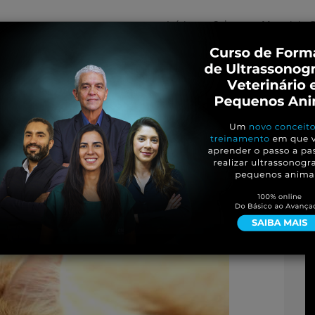
Início
Sobre
Materiais G
os
inos e ovinos
Entrevistas
iosidades
Equinos
os e Eventos
Genética e Tecnologia
jpg