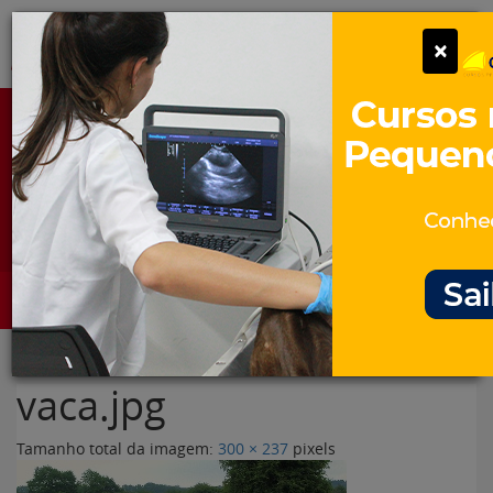
Pular
Alter
×
para
o
conteúdo
Portal para Profissionais Veterinários
Assine Gratuitamente
Categorias
Alter
vaca.jpg
Tamanho total da imagem:
300
×
237
pixels