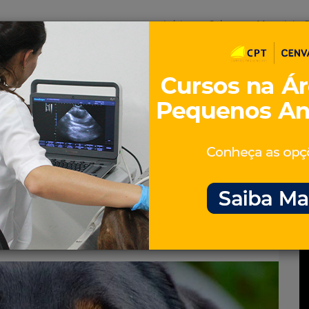
Início
Sobre
Materiais G
os
inos e ovinos
Entrevistas
iosidades
Equinos
os e Eventos
Genética e Tecnologia
cães entenda o
amento – artigo