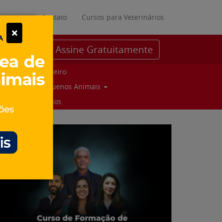
ratuitos
Contato
Cursos para Veterinários
×
Assine Gratuitamente
Parceiro
Pequenos Animais
Suinos