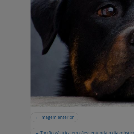
← Imagem anterior
←
Torção gástrica em cães: entenda o diagnóstic