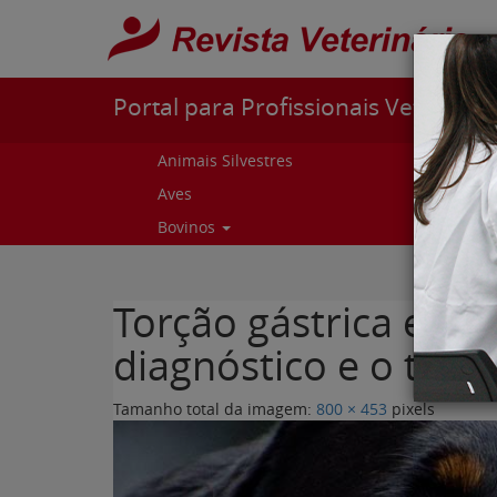
Pular para o conteúdo
Portal para Profissionais Veterinári
Animais Silvestres
Capr
Aves
Cur
Bovinos
Curs
Torção gástrica em 
diagnóstico e o trat
Tamanho total da imagem:
800
×
453
pixels