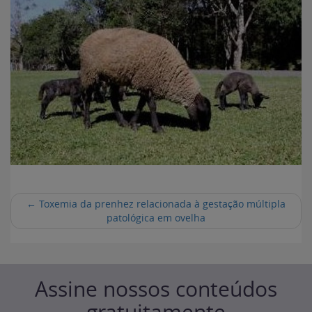
←
Toxemia da prenhez relacionada à gestação múltipla
patológica em ovelha
Assine nossos conteúdos