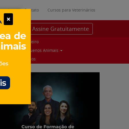
ratuitos
Contato
Cursos para Veterinários
×
Assine Gratuitamente
Parceiro
Pequenos Animais
Suinos