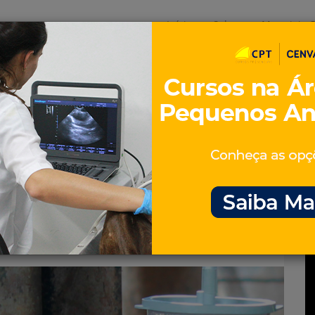
Início
Sobre
Materiais G
os
inos e ovinos
Entrevistas
iosidades
Equinos
os e Eventos
Genética e Tecnologia
briões em bovinos
ssa técnica – Artigo