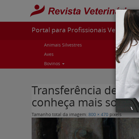
Pular para o conteúdo
Portal para Profissionais Veterinári
Animais Silvestres
Capr
Aves
Cur
Bovinos
Curs
Transferência de em
conheça mais sobre e
Tamanho total da imagem:
800
×
470
pixels