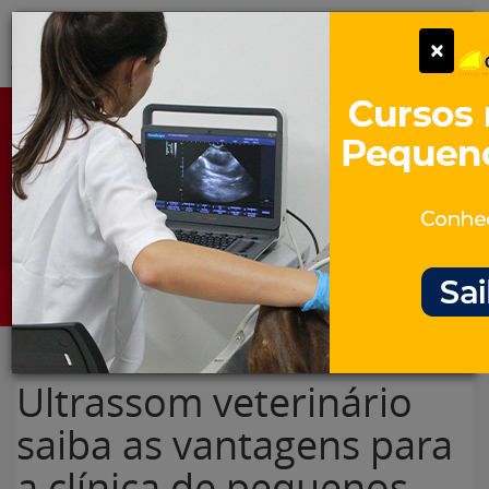
Pular
Alter
×
para
o
conteúdo
Portal para Profissionais Veterinários
Assine Gratuitamente
Categorias
Alter
Ultrassom veterinário
saiba as vantagens para
a clínica de pequenos