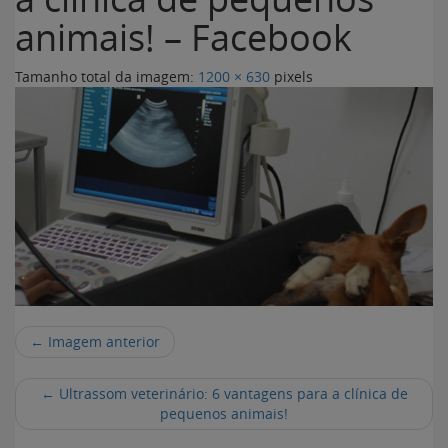
animais! – Facebook
Tamanho total da imagem:
1200
×
630
pixels
← Imagem anterior
←
Ultrassom veterinário: 6 vantagens para a clínica de
pequenos animais!