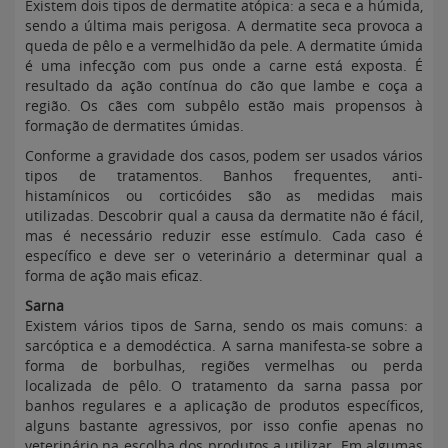
Existem dois tipos de dermatite atópica: a seca e a húmida,
sendo a última mais perigosa. A dermatite seca provoca a
queda de pêlo e a vermelhidão da pele. A dermatite úmida
é uma infecção com pus onde a carne está exposta. É
resultado da ação contínua do cão que lambe e coça a
região. Os cães com subpêlo estão mais propensos à
formação de dermatites úmidas.
Conforme a gravidade dos casos, podem ser usados vários
tipos de tratamentos. Banhos frequentes, anti-
histamínicos ou corticóides são as medidas mais
utilizadas. Descobrir qual a causa da dermatite não é fácil,
mas é necessário reduzir esse estímulo. Cada caso é
específico e deve ser o veterinário a determinar qual a
forma de ação mais eficaz.
Sarna
Existem vários tipos de Sarna, sendo os mais comuns: a
sarcóptica e a demodéctica. A sarna manifesta-se sobre a
forma de borbulhas, regiões vermelhas ou perda
localizada de pêlo. O tratamento da sarna passa por
banhos regulares e a aplicação de produtos específicos,
alguns bastante agressivos, por isso confie apenas no
veterinário na escolha dos produtos a utilizar. Em algumas