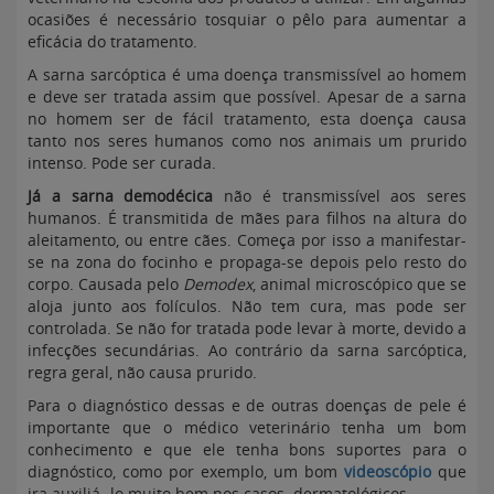
ocasiões é necessário tosquiar o pêlo para aumentar a
eficácia do tratamento.
A sarna sarcóptica é uma doença transmissível ao homem
e deve ser tratada assim que possível. Apesar de a sarna
no homem ser de fácil tratamento, esta doença causa
tanto nos seres humanos como nos animais um prurido
intenso. Pode ser curada.
Já a sarna demodécica
não é transmissível aos seres
humanos. É transmitida de mães para filhos na altura do
aleitamento, ou entre cães. Começa por isso a manifestar-
se na zona do focinho e propaga-se depois pelo resto do
corpo. Causada pelo
Demodex
, animal microscópico que se
aloja junto aos folículos. Não tem cura, mas pode ser
controlada. Se não for tratada pode levar à morte, devido a
infecções secundárias. Ao contrário da sarna sarcóptica,
regra geral, não causa prurido.
Para o diagnóstico dessas e de outras doenças de pele é
importante que o médico veterinário tenha um bom
conhecimento e que ele tenha bons suportes para o
diagnóstico, como por exemplo, um bom
videoscópio
que
ira auxiliá- lo muito bem nos casos dermatológicos.