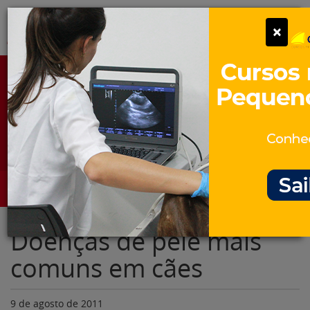
Pular
Alter
×
para
o
conteúdo
Portal para Profissionais Veterinários
Assine Gratuitamente
Categorias
Alter
Doenças de pele mais
comuns em cães
9 de agosto de 2011