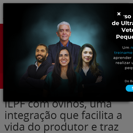
Pular
Alter
×
para
o
conteúdo
Portal para Profissionais Veterinários
Assine Gratuitamente
Categorias
Alter
ILPF com ovinos, uma
integração que facilita a
vida do produtor e traz