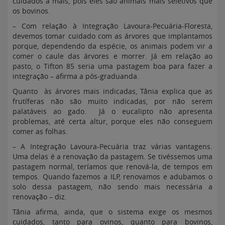
cuidados a mais, pois eles são animais mais seletivos que
os bovinos.
– Com relação à Integração Lavoura-Pecuária-Floresta,
devemos tomar cuidado com as árvores que implantamos
porque, dependendo da espécie, os animais podem vir a
comer o caule das árvores e morrer. Já em relação ao
pasto, o Tifton 85 seria uma pastagem boa para fazer a
integração – afirma a pós-graduanda.
Quanto às árvores mais indicadas, Tânia explica que as
frutíferas não são muito indicadas, por não serem
palatáveis ao gado. Já o eucalipto não apresenta
problemas, até certa altur, porque eles não conseguem
comer as folhas.
– A Integração Lavoura-Pecuária traz várias vantagens.
Uma delas é a renovação da pastagem. Se tivéssemos uma
pastagem normal, teríamos que renová-la, de tempos em
tempos. Quando fazemos a ILP, renovamos e adubamos o
solo dessa pastagem, não sendo mais necessária a
renovação – diz.
Tânia afirma, ainda, que o sistema exige os mesmos
cuidados, tanto para ovinos, quanto para bovinos,