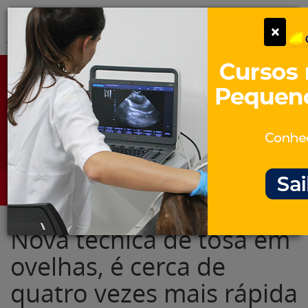
Pular
Alter
×
para
o
conteúdo
Portal para Profissionais Veterinários
Assine Gratuitamente
Categorias
Alter
Nova técnica de tosa em
ovelhas, é cerca de
quatro vezes mais rápida