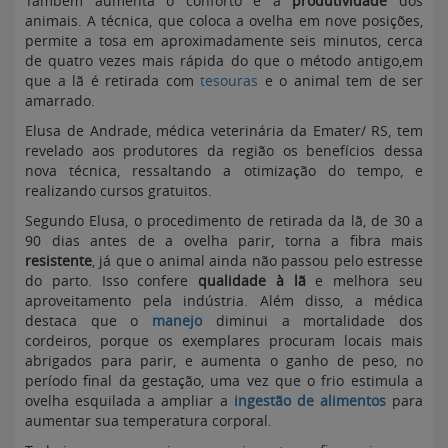
Também aumenta o conforto e a
produtividade
dos
animais. A técnica, que coloca a ovelha em nove posições,
permite a tosa em aproximadamente seis minutos, cerca
de quatro vezes mais rápida do que o método antigo,em
que a lã é retirada com
tesouras
e o animal tem de ser
amarrado.
Elusa de Andrade, médica veterinária da Emater/ RS, tem
revelado aos produtores da região os benefícios dessa
nova técnica, ressaltando a otimização do tempo, e
realizando cursos gratuitos.
Segundo Elusa, o procedimento de retirada da lã, de 30 a
90 dias antes de a ovelha parir, torna a fibra mais
resistente
, já que o animal ainda não passou pelo estresse
do parto. Isso confere
qualidade à lã
e melhora seu
aproveitamento pela indústria. Além disso, a médica
destaca que o
manejo
diminui a mortalidade dos
cordeiros, porque os exemplares procuram locais mais
abrigados para parir, e aumenta o ganho de peso, no
período final da gestação, uma vez que o frio estimula a
ovelha esquilada a ampliar a
ingestão de alimentos
para
aumentar sua temperatura corporal.